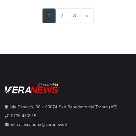
(current)
1
2
3
»
Alessandria
Via Pasubio, 36 – 63074 San Benedetto del Tronto (AP)
0735 480915
info.alessandria@veranews.it