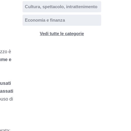
Cultura, spettacolo, intrattenimento
Economia e finanza
Vedi tutte le categorie
azzo è
lume e
ausati
bassati
buso di
rata: