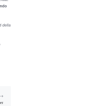
ando
i della
e
per