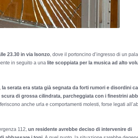
alle 23.30 in via Isonzo
, dove il portoncino d’ingresso di un pal
mente in seguito a una
lite scoppiata per la musica ad alto vo
,
la serata era stata già segnata da forti rumori e disordini c
cura di grossa cilindrata, parcheggiata con i finestrini ab
iferiscono anche urla e comportamenti molesti, forse legati all’a
ergenza 112,
un residente avrebbe deciso di intervenire di
i abbassare i toni.
A quel punto, la situazione sarebbe degene