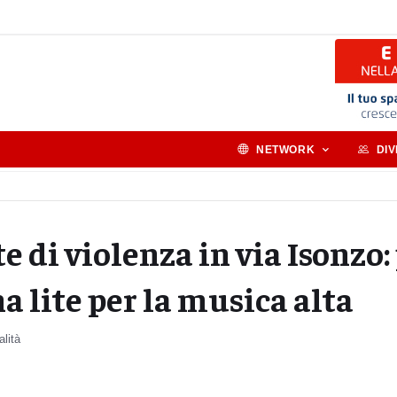
NETWORK
DI
e di violenza in via Isonzo
a lite per la musica alta
alità