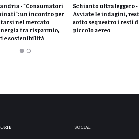
sandria - “Consumatori
Schianto ultraleggero -
inati”: un incontro per
Avviate le indagini, re
tarsi nel mercato
sotto sequestro i resti d
energia tra risparmio,
piccolo aereo
ti e sostenibilità
GORIE
SOCIAL