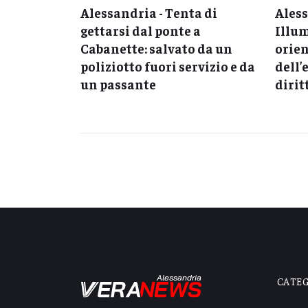
lla crisi
Alessandria - Tenta di
Ales
unto per
gettarsi dal ponte a
Illum
one fino a
Cabanette: salvato da un
orien
poliziotto fuori servizio e da
dell’
un passante
dirit
Alessandria
CATE